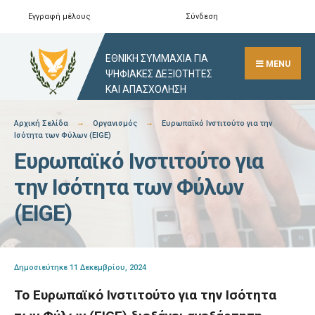
Skip
Εγγραφή μέλους
Σύνδεση
Αναζήτηση
Close
to
Search
content
ΕΘΝΙΚΗ ΣΥΜΜΑΧΙΑ ΓΙΑ
Window
MENU
ΨΗΦΙΑΚΕΣ ΔΕΞΙΟΤΗΤΕΣ
ΚΑΙ ΑΠΑΣΧΟΛΗΣΗ
Αρχική Σελίδα
Οργανισμός
Ευρωπαϊκό Ινστιτούτο για την
Ισότητα των Φύλων (EIGE)
Ευρωπαϊκό Ινστιτούτο για
την Ισότητα των Φύλων
(EIGE)
Δημοσιεύτηκε 11 Δεκεμβρίου, 2024
Το Ευρωπαϊκό Ινστιτούτο για την Ισότητα