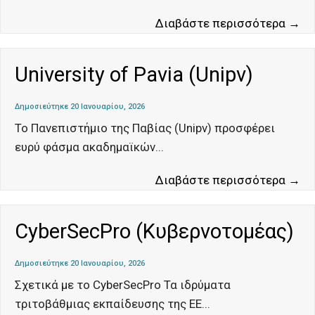
Πα
Διαβάστε περισσότερα →
το
Av
University of Pavia (Unipv)
Δημοσιεύτηκε 20 Ιανουαρίου, 2026
Το Πανεπιστήμιο της Παβίας (Unipv) προσφέρει
ευρύ φάσμα ακαδημαϊκών
...
Un
Διαβάστε περισσότερα →
of
Pa
CyberSecPro (Κυβερνοτομέας)
(U
Δημοσιεύτηκε 20 Ιανουαρίου, 2026
Σχετικά με το CyberSecPro Τα ιδρύματα
τριτοβάθμιας εκπαίδευσης της ΕΕ
...