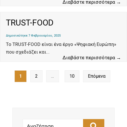
AP
Διαβάστε περισσότερα →
Po
TRUST-FOOD
Δημοσιεύτηκε 7 Φεβρουαρίου, 2025
Το TRUST-FOOD είναι ένα έργο «Ψηφιακή Ευρώπη»
που σχεδιάζει και
...
TR
Διαβάστε περισσότερα →
FO
Σελιδοποίηση
1
2
…
10
Επόμενα
άρθρων
Αναζήτηση