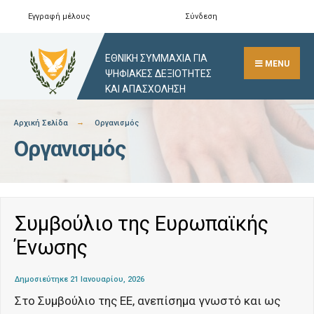
Skip
Εγγραφή μέλους
Σύνδεση
Αναζήτηση
Close
to
Search
content
ΕΘΝΙΚΗ ΣΥΜΜΑΧΙΑ ΓΙΑ
Window
MENU
ΨΗΦΙΑΚΕΣ ΔΕΞΙΟΤΗΤΕΣ
ΚΑΙ ΑΠΑΣΧΟΛΗΣΗ
Αρχική Σελίδα
Οργανισμός
Οργανισμός
Συμβούλιο της Ευρωπαϊκής
Ένωσης
Δημοσιεύτηκε 21 Ιανουαρίου, 2026
Στο Συμβούλιο της ΕΕ, ανεπίσημα γνωστό και ως