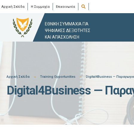
Skip
Open
Αρχική Σελίδα
Η Συμμαχία
Επικοινωνία
Search
Window
to
content
ΕΘΝΙΚΗ ΣΥΜΜΑΧΙΑ ΓΙΑ
ΨΗΦΙΑΚΕΣ ΔΕΞΙΟΤΗΤΕΣ
ΚΑΙ ΑΠΑΣΧΟΛΗΣΗ
Αρχική Σελίδα
Training Opportunities
Digital4Business — Παραγωγι
Digital4Business — Παρ