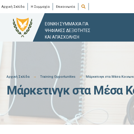
Skip
Open
Αρχική Σελίδα
Η Συμμαχία
Επικοινωνία
Search
Window
to
content
ΕΘΝΙΚΗ ΣΥΜΜΑΧΙΑ ΓΙΑ
ΨΗΦΙΑΚΕΣ ΔΕΞΙΟΤΗΤΕΣ
ΚΑΙ ΑΠΑΣΧΟΛΗΣΗ
Αρχική Σελίδα
Training Opportunities
Μάρκετινγκ στα Μέσα Κοινων
Μάρκετινγκ στα Μέσα Κ