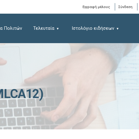
Window
Εγγραφή μέλους
Σύνδεση
α Πολιτών
Τελευταία
Ιστολόγιο ειδήσεων
MLCA12)