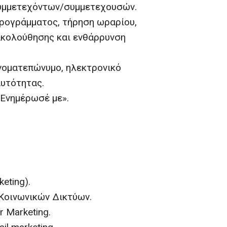
συμμετεχόντων/συμμετεχουσών.
προγράμματος, τήρηση ωραρίου,
ακολούθησης και ενθάρρυνση
νοματεπώνυμο, ηλεκτρονικό
αυτότητας.
«Ενημέρωσέ με».
eting).
 Κοινωνικών Δικτύων.
er Marketing.