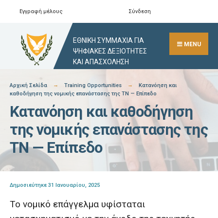
Skip
Εγγραφή μέλους
Σύνδεση
Αναζήτηση
Close
to
Search
content
ΕΘΝΙΚΗ ΣΥΜΜΑΧΙΑ ΓΙΑ
Window
MENU
ΨΗΦΙΑΚΕΣ ΔΕΞΙΟΤΗΤΕΣ
ΚΑΙ ΑΠΑΣΧΟΛΗΣΗ
Αρχική Σελίδα
Training Opportunities
Κατανόηση και
καθοδήγηση της νομικής επανάστασης της ΤΝ — Επίπεδο
Κατανόηση και καθοδήγηση
της νομικής επανάστασης της
ΤΝ — Επίπεδο
Δημοσιεύτηκε 31 Ιανουαρίου, 2025
Το νομικό επάγγελμα υφίσταται