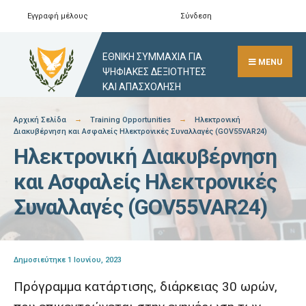
Skip
Εγγραφή μέλους
Σύνδεση
Αναζήτηση
Close
to
Search
content
ΕΘΝΙΚΗ ΣΥΜΜΑΧΙΑ ΓΙΑ
Window
MENU
ΨΗΦΙΑΚΕΣ ΔΕΞΙΟΤΗΤΕΣ
ΚΑΙ ΑΠΑΣΧΟΛΗΣΗ
Αρχική Σελίδα
Training Opportunities
Ηλεκτρονική
Διακυβέρνηση και Ασφαλείς Ηλεκτρονικές Συναλλαγές (GOV55VAR24)
Ηλεκτρονική Διακυβέρνηση
και Ασφαλείς Ηλεκτρονικές
Συναλλαγές (GOV55VAR24)
Δημοσιεύτηκε 1 Ιουνίου, 2023
Πρόγραμμα κατάρτισης, διάρκειας 30 ωρών,