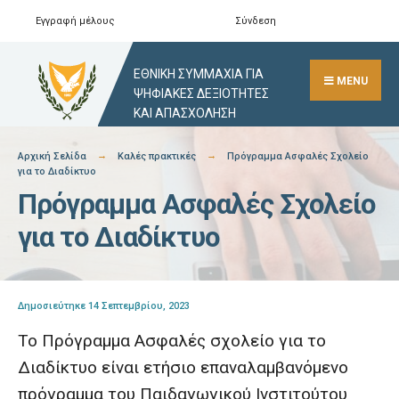
Skip
Εγγραφή μέλους
Σύνδεση
Αναζήτηση
Close
to
Search
content
ΕΘΝΙΚΗ ΣΥΜΜΑΧΙΑ ΓΙΑ
Window
MENU
ΨΗΦΙΑΚΕΣ ΔΕΞΙΟΤΗΤΕΣ
ΚΑΙ ΑΠΑΣΧΟΛΗΣΗ
Αρχική Σελίδα
Καλές πρακτικές
Πρόγραμμα Ασφαλές Σχολείο
για το Διαδίκτυο
Πρόγραμμα Ασφαλές Σχολείο
για το Διαδίκτυο
Δημοσιεύτηκε 14 Σεπτεμβρίου, 2023
Το Πρόγραμμα Ασφαλές σχολείο για το
Διαδίκτυο είναι ετήσιο επαναλαμβανόμενο
πρόγραμμα του Παιδαγωγικού Ινστιτούτου