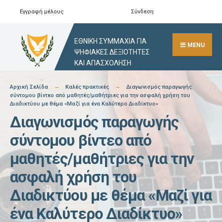
Skip
Εγγραφή μέλους
Σύνδεση
Αναζήτηση
Close
to
Search
content
ΕΘΝΙΚΗ ΣΥΜΜΑΧΙΑ ΓΙΑ
Window
MENU
ΨΗΦΙΑΚΕΣ ΔΕΞΙΟΤΗΤΕΣ
ΚΑΙ ΑΠΑΣΧΟΛΗΣΗ
Αρχική Σελίδα
Καλές πρακτικές
Διαγωνισμός παραγωγής
σύντομου βίντεο από μαθητές/μαθήτριες για την ασφαλή χρήση του
Διαδικτύου με θέμα «Μαζί για ένα Καλύτερο Διαδίκτυο»
Διαγωνισμός παραγωγής
σύντομου βίντεο από
μαθητές/μαθήτριες για την
ασφαλή χρήση του
Διαδικτύου με θέμα «Μαζί για
ένα Καλύτερο Διαδίκτυο»