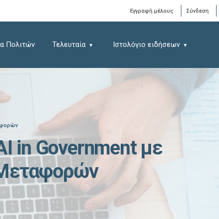
Window
Εγγραφή μέλους
Σύνδεση
α Πολιτών
Τελευταία
Ιστολόγιο ειδήσεων
ταφορών
I in Government με
 Μεταφορών