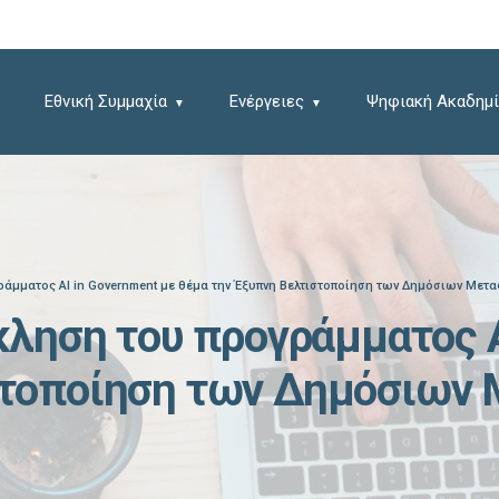
Εθνική Συμμαχία
Ενέργειες
Ψηφιακή Ακαδημί
γράμματος AI in Government με θέμα την Έξυπνη Βελτιστοποίηση των Δημόσιων Με
σκληση του προγράμματος A
στοποίηση των Δημόσιων