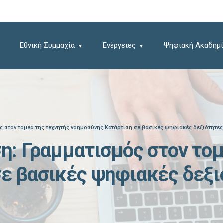
Εθνική Συμμαχία
Ενέργειες
Ψηφιακή Ακαδημί
ς στον τομέα της τεχνητής νοημοσύνης Κατάρτιση σε βασικές ψηφιακές δεξιότητες
η: Γραμματισμός στον τομ
σε βασικές ψηφιακές δεξι