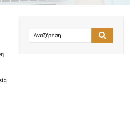
Αναζήτηση
ση
εία