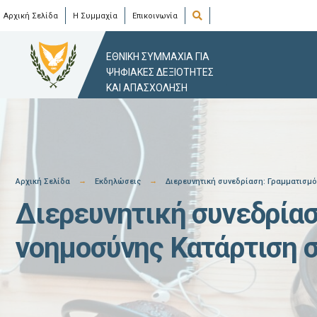
Skip
Open
Αρχική Σελίδα
Η Συμμαχία
Επικοινωνία
Search
Window
to
content
ΕΘΝΙΚΗ ΣΥΜΜΑΧΙΑ ΓΙΑ
ΨΗΦΙΑΚΕΣ ΔΕΞΙΟΤΗΤΕΣ
ΚΑΙ ΑΠΑΣΧΟΛΗΣΗ
Αρχική Σελίδα
Εκδηλώσεις
Διερευνητική συνεδρίαση: Γραμματισμό
Διερευνητική συνεδρίασ
νοημοσύνης Κατάρτιση 