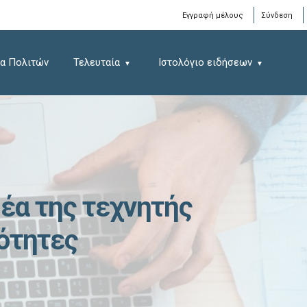
Window
Εγγραφή μέλους
Σύνδεση
α Πολιτών
Τελευταία
Ιστολόγιο ειδήσεων
έα της τεχνητής
ότητες