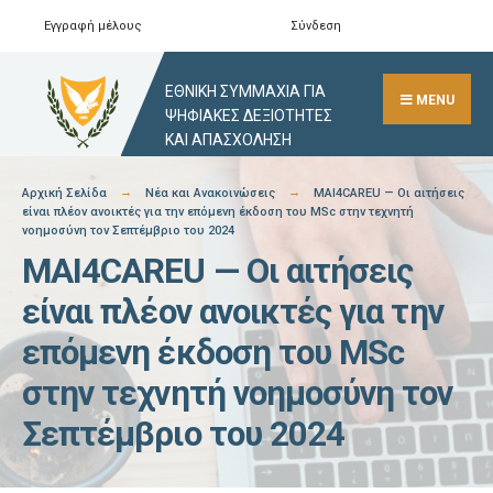
Skip
Εγγραφή μέλους
Σύνδεση
Αναζήτηση
Close
to
Search
content
ΕΘΝΙΚΗ ΣΥΜΜΑΧΙΑ ΓΙΑ
Window
MENU
ΨΗΦΙΑΚΕΣ ΔΕΞΙΟΤΗΤΕΣ
ΚΑΙ ΑΠΑΣΧΟΛΗΣΗ
Αρχική Σελίδα
Νέα και Ανακοινώσεις
MAI4CAREU — Οι αιτήσεις
είναι πλέον ανοικτές για την επόμενη έκδοση του MSc στην τεχνητή
νοημοσύνη τον Σεπτέμβριο του 2024
MAI4CAREU — Οι αιτήσεις
είναι πλέον ανοικτές για την
επόμενη έκδοση του MSc
στην τεχνητή νοημοσύνη τον
Σεπτέμβριο του 2024