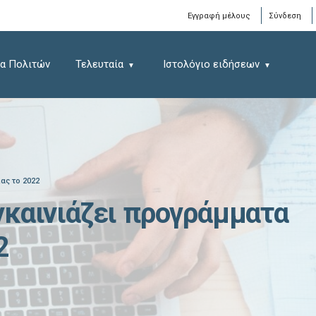
Window
Εγγραφή μέλους
Σύνδεση
α Πολιτών
Τελευταία
Ιστολόγιο ειδήσεων
ας το 2022
γκαινιάζει προγράμματα
2