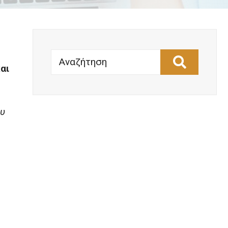
Αναζήτηση
αι
ου