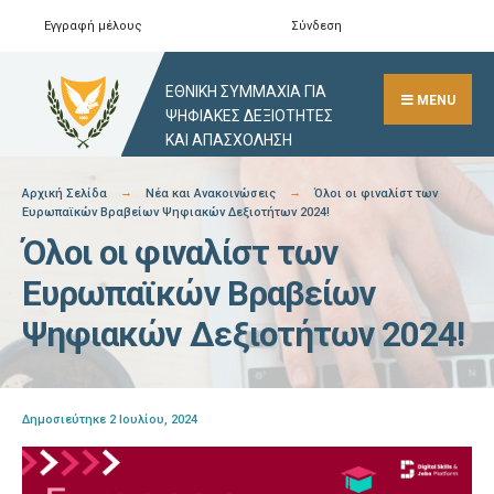
Skip
Εγγραφή μέλους
Σύνδεση
Αναζήτηση
Close
to
Search
content
ΕΘΝΙΚΗ ΣΥΜΜΑΧΙΑ ΓΙΑ
Window
MENU
ΨΗΦΙΑΚΕΣ ΔΕΞΙΟΤΗΤΕΣ
ΚΑΙ ΑΠΑΣΧΟΛΗΣΗ
Αρχική Σελίδα
Νέα και Ανακοινώσεις
Όλοι οι φιναλίστ των
Ευρωπαϊκών Βραβείων Ψηφιακών Δεξιοτήτων 2024!
Όλοι οι φιναλίστ των
Ευρωπαϊκών Βραβείων
Ψηφιακών Δεξιοτήτων 2024!
Δημοσιεύτηκε 2 Ιουλίου, 2024