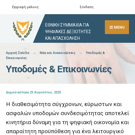
Skip
Εγγραφή μέλους
Σύνδεση
Αναζήτηση
Close
to
Search
content
ΕΘΝΙΚΗ ΣΥΜΜΑΧΙΑ ΓΙΑ
Window
MENU
ΨΗΦΙΑΚΕΣ ΔΕΞΙΟΤΗΤΕΣ
ΚΑΙ ΑΠΑΣΧΟΛΗΣΗ
Αρχική Σελίδα
Νέα και Ανακοινώσεις
Υποδομές &
Επικοινωνίες
Υποδομές & Επικοινωνίες
Δημοσιεύτηκε 23 Αυγούστου, 2023
Η διαθεσιμότητα σύγχρονων, εύρωστων και
ασφαλών υποδομών συνδεσιμότητας αποτελεί
κινητήρια δύναμη για τη ψηφιακή οικονομία και
απαραίτητη προϋπόθεση για ένα λειτουργικό