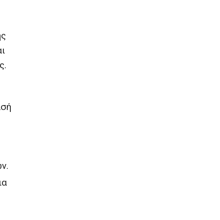
ής
αι
ς.
ασή
ν.
ια