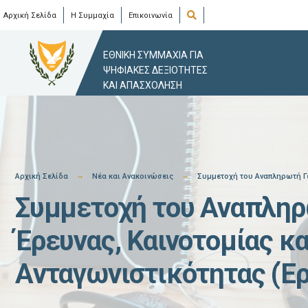
Skip
Open
Αρχική Σελίδα
Η Συμμαχία
Επικοινωνία
Search
Window
to
content
ΕΘΝΙΚΗ ΣΥΜΜΑΧΙΑ ΓΙΑ
ΨΗΦΙΑΚΕΣ ΔΕΞΙΟΤΗΤΕΣ
ΚΑΙ ΑΠΑΣΧΟΛΗΣΗ
Αρχική Σελίδα
Νέα και Ανακοινώσεις
Συμμετοχή του Αναπληρωτή Γε
Συμμετοχή του Αναπληρ
Έρευνας, Καινοτομίας κ
Aνταγωνιστικότητας (Έρ