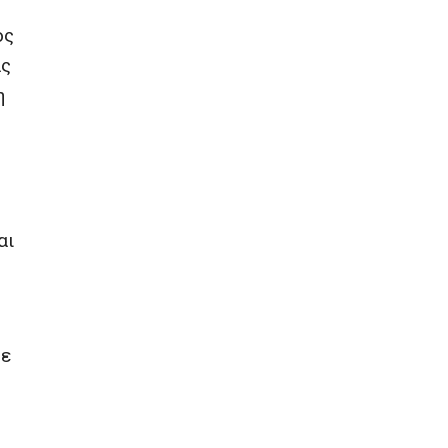
ος
ας
η
αι
με