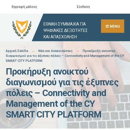
Skip
Εγγραφή μέλους
Σύνδεση
Αναζήτηση
Close
to
Search
content
ΕΘΝΙΚΗ ΣΥΜΜΑΧΙΑ ΓΙΑ
Window
MENU
ΨΗΦΙΑΚΕΣ ΔΕΞΙΟΤΗΤΕΣ
ΚΑΙ ΑΠΑΣΧΟΛΗΣΗ
Αρχική Σελίδα
Νέα και Ανακοινώσεις
Προκήρυξη ανοικτού
διαγωνισμού για τις έξυπνες πόλεις – Connectivity and Management of the CY
SMART CITY PLATFORM
Προκήρυξη ανοικτού
διαγωνισμού για τις έξυπνες
πόλεις – Connectivity and
Management of the CY
SMART CITY PLATFORM