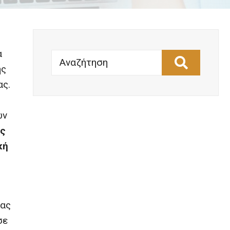
α
Αναζήτηση
ης
ας.
ών
ής
κή
ίας
σε