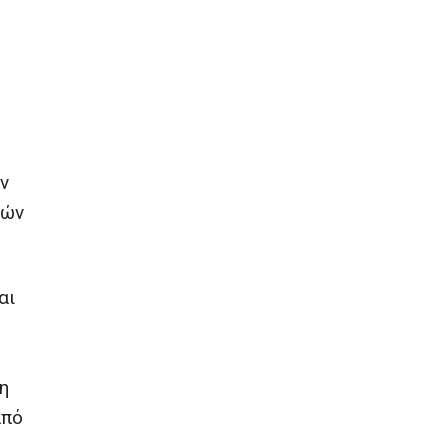
ν
κών
αι
η
από