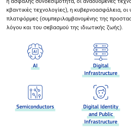
η ασφαλής συνδεσιμότητα, οι αναδυόμενες τεχνο
κβαντικές τεχνολογίες), η κυβερνοασφάλεια, οι
πλατφόρμες (συμπεριλαμβανομένης της προστασί
λόγου και του σεβασμού της ιδιωτικής ζωής).