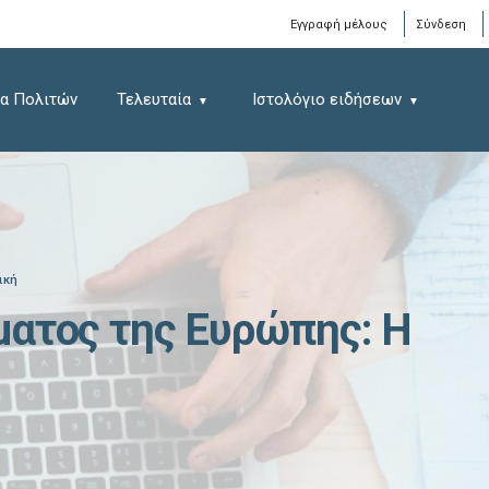
Window
Εγγραφή μέλους
Σύνδεση
α Πολιτών
Τελευταία
Ιστολόγιο ειδήσεων
ική
ματος της Ευρώπης: Η