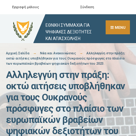
Skip
Εγγραφή μέλους
Σύνδεση
Αναζήτηση
Close
to
Search
content
ΕΘΝΙΚΗ ΣΥΜΜΑΧΙΑ ΓΙΑ
Window
MENU
ΨΗΦΙΑΚΕΣ ΔΕΞΙΟΤΗΤΕΣ
ΚΑΙ ΑΠΑΣΧΟΛΗΣΗ
Αρχική Σελίδα
Νέα και Ανακοινώσεις
Αλληλεγγύη στην πράξη:
οκτώ αιτήσεις υποβλήθηκαν για τους Ουκρανούς πρόσφυγες στο πλαίσιο
των ευρωπαϊκών βραβείων ψηφιακών δεξιοτήτων του 2023.
Αλληλεγγύη στην πράξη:
οκτώ αιτήσεις υποβλήθηκαν
για τους Ουκρανούς
πρόσφυγες στο πλαίσιο των
ευρωπαϊκών βραβείων
ψηφιακών δεξιοτήτων του