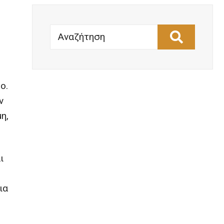
Αναζήτηση
ο.
ν
η,
ι
ια