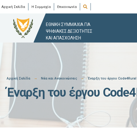
Skip
Open
Αρχική Σελίδα
Η Συμμαχία
Επικοινωνία
Search
Window
to
content
ΕΘΝΙΚΗ ΣΥΜΜΑΧΙΑ ΓΙΑ
ΨΗΦΙΑΚΕΣ ΔΕΞΙΟΤΗΤΕΣ
ΚΑΙ ΑΠΑΣΧΟΛΗΣΗ
Αρχική Σελίδα
Νέα και Ανακοινώσεις
Έναρξη του έργου Code4Rural
Έναρξη του έργου Code4